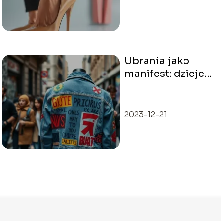
Ubrania jako
manifest: dzieje
mody
zaangażowanej
społecznie
2023-12-21