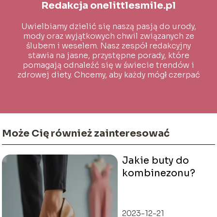
Redakcja onelittlesmile.pl
Uwielbiamy dzielić się naszą pasją do urody,
mody oraz wyjątkowych chwil związanych ze
ślubem i weselem. Nasz zespół redakcyjny
stawia na jasne, przystępne porady, które
pomagają odnaleźć się w świecie trendów i
zdrowej diety. Chcemy, aby każdy mógł czerpać
inspirację i wiedzę na co dzień!
Może Cię również zainteresować
Jakie buty do
kombinezonu?
2023-12-21