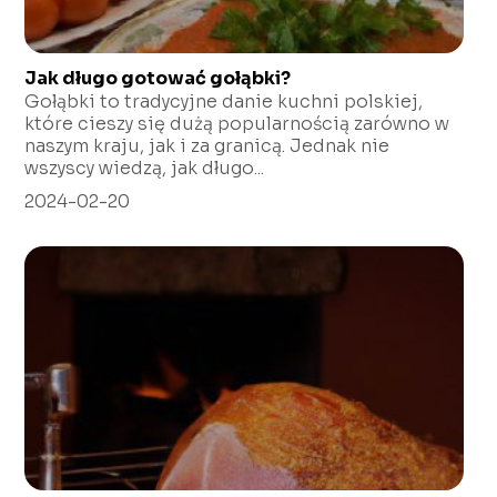
Jak długo gotować gołąbki?
Gołąbki to tradycyjne danie kuchni polskiej,
które cieszy się dużą popularnością zarówno w
naszym kraju, jak i za granicą. Jednak nie
wszyscy wiedzą, jak długo...
2024-02-20