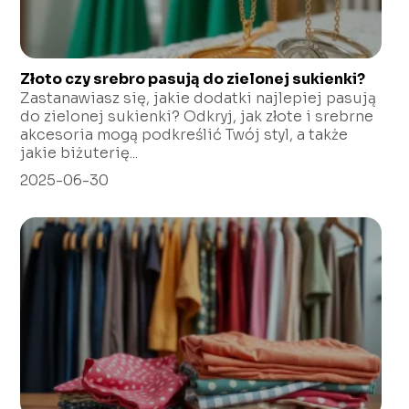
Złoto czy srebro pasują do zielonej sukienki?
Zastanawiasz się, jakie dodatki najlepiej pasują
do zielonej sukienki? Odkryj, jak złote i srebrne
akcesoria mogą podkreślić Twój styl, a także
jakie biżuterię...
2025-06-30