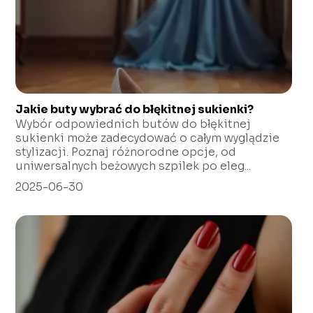
Jakie buty wybrać do błękitnej sukienki?
Wybór odpowiednich butów do błękitnej
sukienki może zadecydować o całym wyglądzie
stylizacji. Poznaj różnorodne opcje, od
uniwersalnych beżowych szpilek po eleg...
2025-06-30