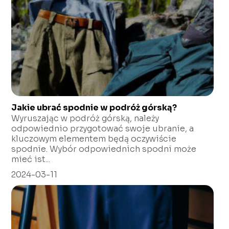
Jakie ubrać spodnie w podróż górską?
Wyruszając w podróż górską, należy
odpowiednio przygotować swoje ubranie, a
kluczowym elementem będą oczywiście
spodnie. Wybór odpowiednich spodni może
mieć ist...
2024-03-11