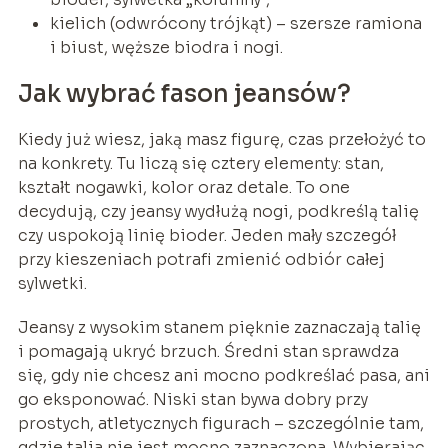
kielich (odwrócony trójkąt) – szersze ramiona
i biust, węższe biodra i nogi.
Jak wybrać fason jeansów?
Kiedy już wiesz, jaką masz figurę, czas przełożyć to
na konkrety. Tu liczą się cztery elementy: stan,
kształt nogawki, kolor oraz detale. To one
decydują, czy jeansy wydłużą nogi, podkreślą talię
czy uspokoją linię bioder. Jeden mały szczegół
przy kieszeniach potrafi zmienić odbiór całej
sylwetki.
Jeansy z wysokim stanem pięknie zaznaczają talię
i pomagają ukryć brzuch. Średni stan sprawdza
się, gdy nie chcesz ani mocno podkreślać pasa, ani
go eksponować. Niski stan bywa dobry przy
prostych, atletycznych figurach – szczególnie tam,
gdzie talia nie jest mocno zaznaczona. Wybierając