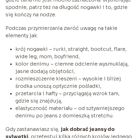
spodnie, patrz też na długość nogawki i to, gdzie
się kończy na nodze.
Podczas przymierzania zwróć uwagę na takie
elementy jak:
krój nogawki – rurki, straight, bootcut, flare,
wide leg, mom, boyfriend,
kolor denimu – ciemne odcienie wysmuklają,
jasne dodają objętości,
rozmieszczenie kieszeni – wysokie i bliżej
środka unoszą optycznie pośladki,
przetarcia i hafty – przyciągają wzrok tam,
gdzie się znajdują,
elastyczność materiału – od sztywniejszego
denimu po jeans z domieszką stretchu.
Gdy zastanawiasz się,
jak dobrać jeansy do
sylwetki
, przetestuj kilka różnych krojów jednego