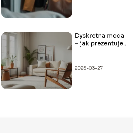
Dyskretna moda
– jak prezentuje
się styl osób,
które ignorują
trendy?
2026-03-27