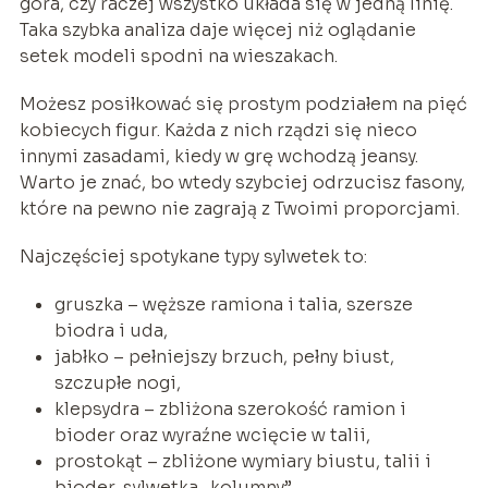
góra, czy raczej wszystko układa się w jedną linię.
Taka szybka analiza daje więcej niż oglądanie
setek modeli spodni na wieszakach.
Możesz posiłkować się prostym podziałem na pięć
kobiecych figur. Każda z nich rządzi się nieco
innymi zasadami, kiedy w grę wchodzą jeansy.
Warto je znać, bo wtedy szybciej odrzucisz fasony,
które na pewno nie zagrają z Twoimi proporcjami.
Najczęściej spotykane typy sylwetek to:
gruszka – węższe ramiona i talia, szersze
biodra i uda,
jabłko – pełniejszy brzuch, pełny biust,
szczupłe nogi,
klepsydra – zbliżona szerokość ramion i
bioder oraz wyraźne wcięcie w talii,
prostokąt – zbliżone wymiary biustu, talii i
bioder, sylwetka „kolumny”,