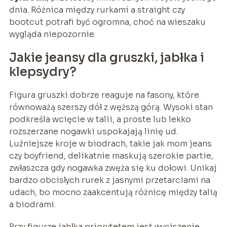
dnia. Różnica między rurkami a straight czy
bootcut potrafi być ogromna, choć na wieszaku
wygląda niepozornie.
Jakie jeansy dla gruszki, jabłka i
klepsydry?
Figura gruszki dobrze reaguje na fasony, które
równoważą szerszy dół z węższą górą. Wysoki stan
podkreśla wcięcie w talii, a proste lub lekko
rozszerzane nogawki uspokajają linię ud.
Luźniejsze kroje w biodrach, takie jak mom jeans
czy boyfriend, delikatnie maskują szerokie partie,
zwłaszcza gdy nogawka zwęża się ku dołowi. Unikaj
bardzo obcisłych rurek z jasnymi przetarciami na
udach, bo mocno zaakcentują różnicę między talią
a biodrami.
Przy figurze jabłka priorytetem jest wyciszenie