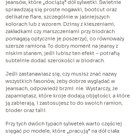
jeansów, które „dociążą” dół sylwetki. Świetnie
sprawdzają się proste nogawki, bootcut oraz
delikatne flare, szczególnie w jaśniejszych
kolorach lub z wzorem. Dżinsy z kieszeniami,
zakładkami czy marszczeniami przy biodrach
pomagają optycznie je poszerzyć, co równoważy
szersze ramiona. To dobry moment na jeansy z
niskim stanem, jeśli lubisz ten efekt – potrafią
subtelnie dodać szerokości w biodrach.
Jeśli zastanawiasz się, czy musisz znać nazwy
wszystkich fasonów, żeby dobrze wyglądać w
jeansach, odpowiedź brzmi: nie. Wystarczy, że
zapamiętasz, które kroje dodają objętości, a które
ją zabierają, i zastosujesz to do swoich ramion,
bioder oraz talii.
Przy tych dwóch typach sylwetek warto częściej
sięgać po modele, które „pracują” na dół ciała: