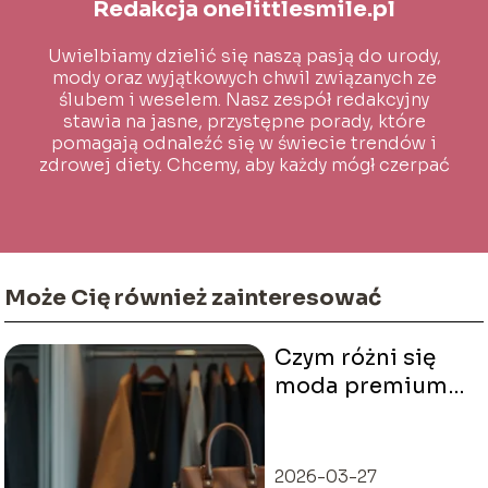
Redakcja onelittlesmile.pl
Uwielbiamy dzielić się naszą pasją do urody,
mody oraz wyjątkowych chwil związanych ze
ślubem i weselem. Nasz zespół redakcyjny
stawia na jasne, przystępne porady, które
pomagają odnaleźć się w świecie trendów i
zdrowej diety. Chcemy, aby każdy mógł czerpać
inspirację i wiedzę na co dzień!
Może Cię również zainteresować
Czym różni się
moda premium
od fast fashion?
Oto odpowiedź!
2026-03-27