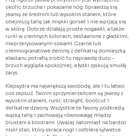
okolic brzucha i pokazanie nóg. Sprawdzą się
jeansy ze średnim lub wysokim stanem, które
obejmują talię jak miękki gorset i nie wpijają się
w skórę. Dobrze działają proste nogawki, a także
rurki w ciemnych kolorach, zestawione z gładkimi,
nieprzerysowanymi szwami. Czarne lub
ciemnogranatowe denimy z delikatną domieszką
elastanu potrafią zrobić tu naprawdę dużo –
brzuch wygląda spokojniej, a łydki zyskują smukły
zarys.
Klepsydra ma największą swobodę, ale i tu łatwo
coś zepsuć. Twoim sprzymierzeńcem są jeansy z
wysokim stanem, rurki, straight, bootcut i
delikatne dzwony. Wszystkie te fasony podkreślą
wąską talię i zachowają równowagę między
biustem a biodrami. Uważaj natomiast na bardzo
niski stan, który skraca nogi i odbiera sylwetce