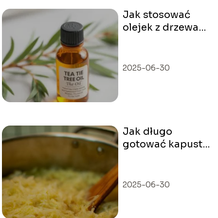
Jak stosować
olejek z drzewa
herbacianego na
twarz?
2025-06-30
Jak długo
gotować kapustę
kiszoną?
2025-06-30