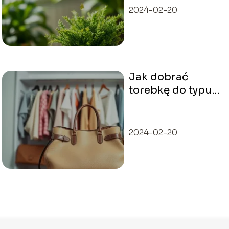
2024-02-20
Jak dobrać
torebkę do typu
stylizacji?
Praktyczne
porady
2024-02-20