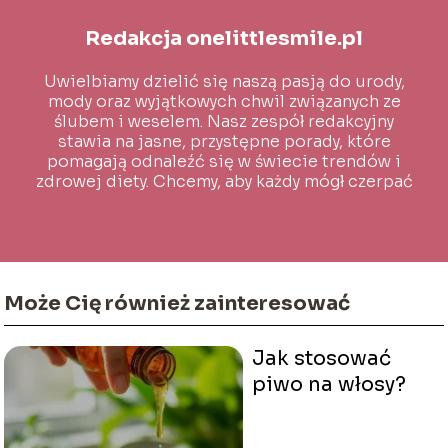
Redakcja onelittlesmile.pl
Uwielbiamy dzielić się naszą pasją do urody,
mody oraz wyjątkowych chwil związanych ze
ślubem i weselem. Nasz zespół redakcyjny
stawia na jasne, przystępne porady, które
pomagają odnaleźć się w świecie trendów i
zdrowej diety. Chcemy, aby każdy mógł czerpać
inspirację i wiedzę na co dzień!
Może Cię również zainteresować
Jak stosować
piwo na włosy?