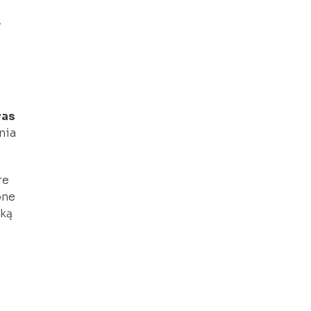
,
as
nia
re
one
nką