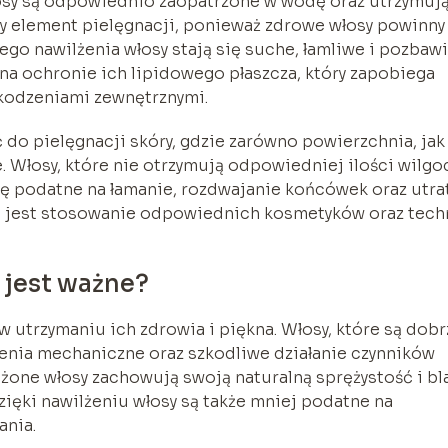
osy są odpowiednio zaopatrzone w wodę oraz utrzymują
wy element pielęgnacji, ponieważ zdrowe włosy powinny
ego nawilżenia włosy stają się suche, łamliwe i pozbaw
na ochronie ich lipidowego płaszcza, który zapobiega
zkodzeniami zewnętrznymi.
o pielęgnacji skóry, gdzie zarówno powierzchnia, jak 
Włosy, które nie otrzymują odpowiedniej ilości wilgoc
ię podatne na łamanie, rozdwajanie końcówek oraz utra
ne jest stosowanie odpowiednich kosmetyków oraz tech
 jest ważne?
 utrzymaniu ich zdrowia i piękna. Włosy, które są dobr
enia mechaniczne oraz szkodliwe działanie czynników
one włosy zachowują swoją naturalną sprężystość i bl
Dzięki nawilżeniu włosy są także mniej podatne na
ania.