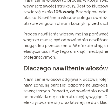
Nawilżenie włosów to proces, w którym wł
wewnątrz swojej struktury. Jest to kluczo
zawierać około
10% wody
. Bez odpowiedni
blasku. Nawilżenie włosów polega również 
utracie wilgoci i chroni kosmyki przed us
Proces nawilżania włosów można porównać d
wnętrze muszą być odpowiednio nawilżone. 
mogą ulec przesuszeniu. W efekcie stają s
elastyczności. Aby tego uniknąć, niezbęd
pielęgnacyjnych.
Dlaczego nawilżenie włosów
Nawilżenie włosów odgrywa kluczową rolę w
nawilżone, są bardziej odporne na uszkodz
zewnętrznych. Ponadto, odpowiednio nawilż
co przekłada się na ich atrakcyjny wygląd. 
elektryzowanie się oraz łatwiejsze do układ