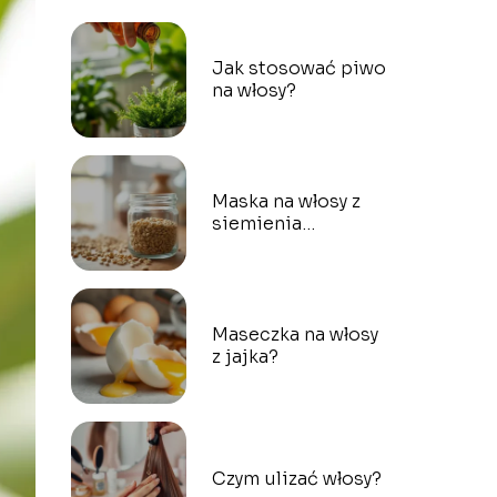
Jak stosować piwo
na włosy?
Maska na włosy z
siemienia
lnianego?
Maseczka na włosy
z jajka?
Czym ulizać włosy?