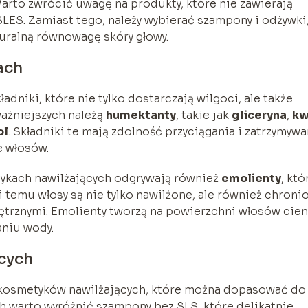
 Warto zwrócić uwagę na produkty, które nie zawierają
 SLES. Zamiast tego, należy wybierać szampony i odżywki
turalną równowagę skóry głowy.
ach
dniki, które nie tylko dostarczają wilgoci, ale także
ażniejszych należą
humektanty
, takie jak
gliceryna
,
kw
ol
. Składniki te mają zdolność przyciągania i zatrzymywa
e włosów.
ykach nawilżających odgrywają również
emolienty
, któ
i temu włosy są nie tylko nawilżone, ale również chroni
ętrznymi. Emolienty tworzą na powierzchni włosów cie
niu wody.
cych
 kosmetyków nawilżających, które można dopasować do
 warto wyróżnić szampony bez SLS, które delikatnie