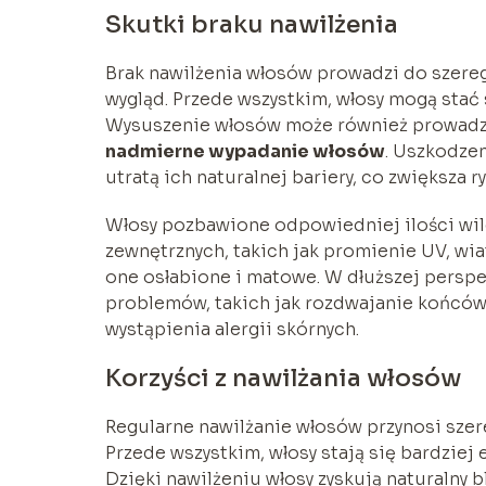
Skutki braku nawilżenia
Brak nawilżenia włosów prowadzi do szere
wygląd. Przede wszystkim, włosy mogą stać 
Wysuszenie włosów może również prowadzi
nadmierne wypadanie włosów
. Uszkodze
utratą ich naturalnej bariery, co zwiększa 
Włosy pozbawione odpowiedniej ilości wilg
zewnętrznych, takich jak promienie UV, wiat
one osłabione i matowe. W dłuższej persp
problemów, takich jak rozdwajanie końcówe
wystąpienia alergii skórnych.
Korzyści z nawilżania włosów
Regularne nawilżanie włosów przynosi szere
Przede wszystkim, włosy stają się bardziej
Dzięki nawilżeniu włosy zyskują naturalny b