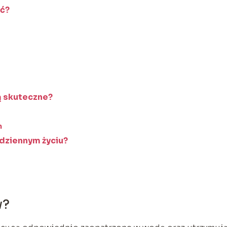
ać?
ą skuteczne?
h
dziennym życiu?
w?