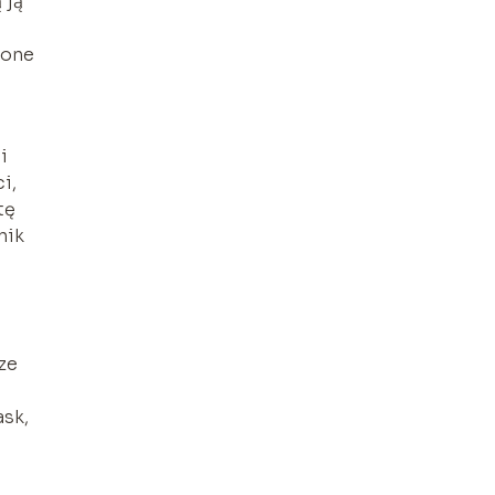
 ją
ione
i
i,
tę
nik
ze
ask,