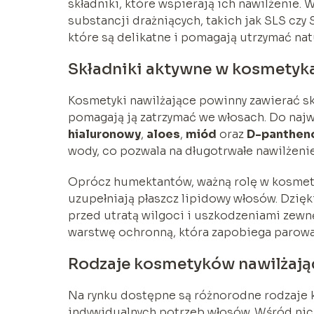
składniki, które wspierają ich nawilżenie.
substancji drażniących, takich jak SLS czy
które są delikatne i pomagają utrzymać na
Składniki aktywne w kosmetyk
Kosmetyki nawilżające powinny zawierać skła
pomagają ją zatrzymać we włosach. Do najw
hialuronowy
,
aloes
,
miód
oraz
D-panthen
wody, co pozwala na długotrwałe nawilżeni
Oprócz humektantów, ważną rolę w kosmet
uzupełniają płaszcz lipidowy włosów. Dzięk
przed utratą wilgoci i uszkodzeniami zewn
warstwę ochronną, która zapobiega parowa
Rodzaje kosmetyków nawilżają
Na rynku dostępne są różnorodne rodzaje
indywidualnych potrzeb włosów. Wśród nich