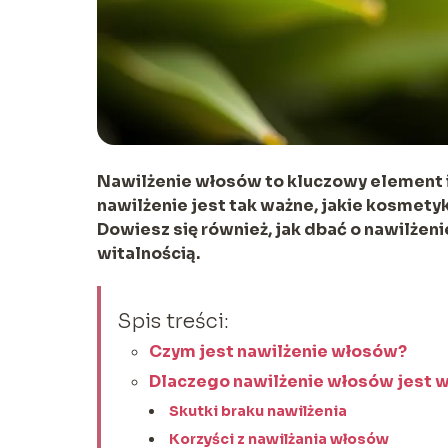
Nawilżenie włosów to kluczowy element ic
nawilżenie jest tak ważne, jakie kosmety
Dowiesz się również, jak dbać o nawilżenie
witalnością.
Spis treści:
Czym jest nawilżenie włosów?
Dlaczego nawilżenie włosów jest 
Skutki braku nawilżenia
Korzyści z nawilżania włosów