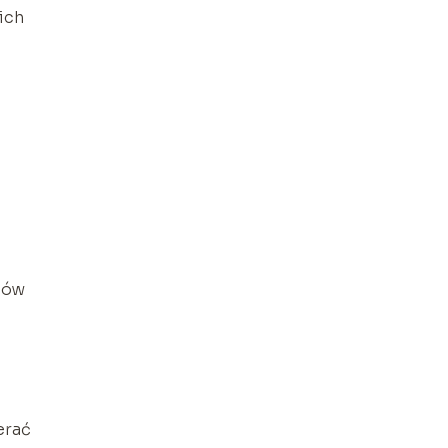
ich
osów
erać