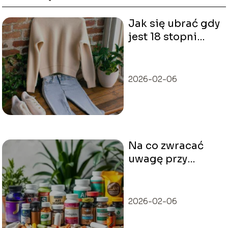
Jak się ubrać gdy
jest 18 stopni
Celsjusza?
2026-02-06
Na co zwracać
uwagę przy
zakupie
suplementów
diety?
2026-02-06
Przewodnik dla
Ciebie