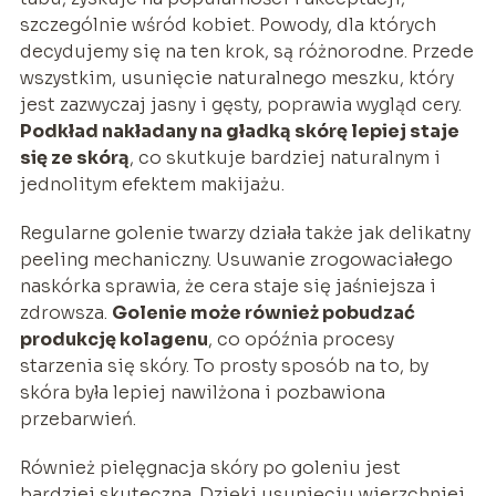
szczególnie wśród kobiet. Powody, dla których
decydujemy się na ten krok, są różnorodne. Przede
wszystkim, usunięcie naturalnego meszku, który
jest zazwyczaj jasny i gęsty, poprawia wygląd cery.
Podkład nakładany na gładką skórę lepiej staje
się ze skórą
, co skutkuje bardziej naturalnym i
jednolitym efektem makijażu.
Regularne golenie twarzy działa także jak delikatny
peeling mechaniczny. Usuwanie zrogowaciałego
naskórka sprawia, że cera staje się jaśniejsza i
zdrowsza.
Golenie może również pobudzać
produkcję kolagenu
, co opóźnia procesy
starzenia się skóry. To prosty sposób na to, by
skóra była lepiej nawilżona i pozbawiona
przebarwień.
Również pielęgnacja skóry po goleniu jest
bardziej skuteczna. Dzięki usunięciu wierzchniej