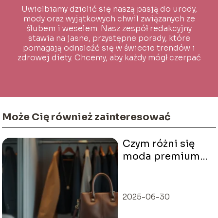
Uwielbiamy dzielić się naszą pasją do urody,
mody oraz wyjątkowych chwil związanych ze
ślubem i weselem. Nasz zespół redakcyjny
stawia na jasne, przystępne porady, które
pomagają odnaleźć się w świecie trendów i
zdrowej diety. Chcemy, aby każdy mógł czerpać
inspirację i wiedzę na co dzień!
Może Cię również zainteresować
Czym różni się
moda premium
od fast fashion?
Oto odpowiedź!
2025-06-30