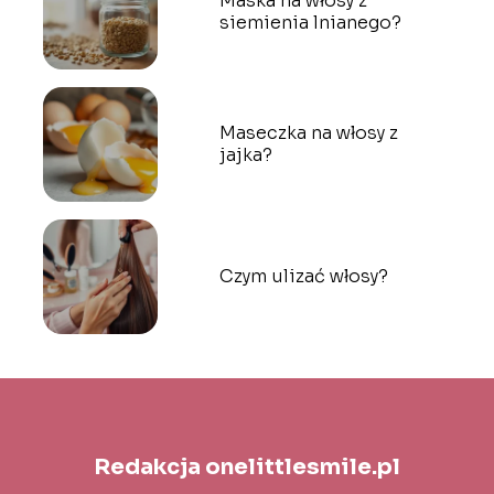
Maska na włosy z
siemienia lnianego?
Maseczka na włosy z
jajka?
Czym ulizać włosy?
Redakcja onelittlesmile.pl