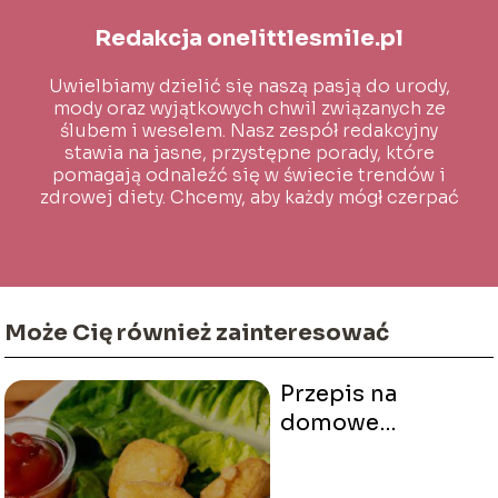
Redakcja onelittlesmile.pl
Uwielbiamy dzielić się naszą pasją do urody,
mody oraz wyjątkowych chwil związanych ze
ślubem i weselem. Nasz zespół redakcyjny
stawia na jasne, przystępne porady, które
pomagają odnaleźć się w świecie trendów i
zdrowej diety. Chcemy, aby każdy mógł czerpać
inspirację i wiedzę na co dzień!
Może Cię również zainteresować
Przepis na
domowe
nuggetsy jak z
McDonalda