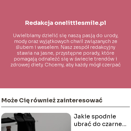
Redakcja onelittlesmile.pl
Uwielbiamy dzielić się naszą pasją do urody,
mody oraz wyjątkowych chwil związanych ze
ślubem i weselem. Nasz zespół redakcyjny
stawia na jasne, przystępne porady, które
pomagają odnaleźć się w świecie trendów i
zdrowej diety. Chcemy, aby każdy mógł czerpać
inspirację i wiedzę na co dzień!
Może Cię również zainteresować
Jakie spodnie
ubrać do czarnej