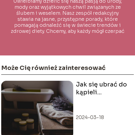
Uwielbiamy dzielić się naszą pasją do urody,
mody oraz wyjątkowych chwil związanych ze
ślubem i weselem. Nasz zespół redakcyjny
stawia na jasne, przystępne porady, które
pomagają odnaleźć się w świecie trendów i
zdrowej diety. Chcemy, aby każdy mógł czerpać
inspirację i wiedzę na co dzień!
Może Cię również zainteresować
Jak się ubrać do
kąpieli
borowinowej?
2024-03-18