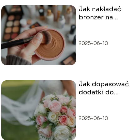
Jak nakładać
bronzer na
okrągłą twarz?
2025-06-10
Jak dopasować
dodatki do
stylizacji ślubnej?
Praktyczne
porady
2025-06-10