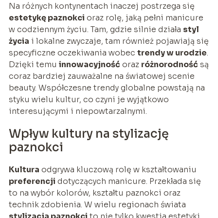
Na różnych kontynentach inaczej postrzega się
estetykę paznokci
oraz rolę, jaką pełni manicure
w codziennym życiu. Tam, gdzie silnie działa
styl
życia
i lokalne zwyczaje, tam również pojawiają się
specyficzne oczekiwania wobec
trendy w urodzie
.
Dzięki temu
innowacyjność
oraz
różnorodność
są
coraz bardziej zauważalne na światowej scenie
beauty. Współczesne trendy globalne powstają na
styku wielu kultur, co czyni je wyjątkowo
interesującymi i niepowtarzalnymi.
Wpływ kultury na stylizację
paznokci
Kultura
odgrywa kluczową rolę w kształtowaniu
preferencji
dotyczących manicure. Przekłada się
to na wybór kolorów, kształtu paznokci oraz
technik zdobienia. W wielu regionach świata
stylizacja paznokci
to nie tylko kwestia estetyki,