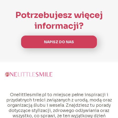
Potrzebujesz więcej
informacji?
NAPISZ DO NAS
Onelittlesmile.pl to miejsce pełne inspiracji i
przydatnych treści związanych z urodą, modą oraz
organizacją ślubu i wesela. Znajdziesz tu porady
dotyczące stylizacji, zdrowego odżywiania oraz
wszystko, co sprawi, że ten wyjątkowy dzień