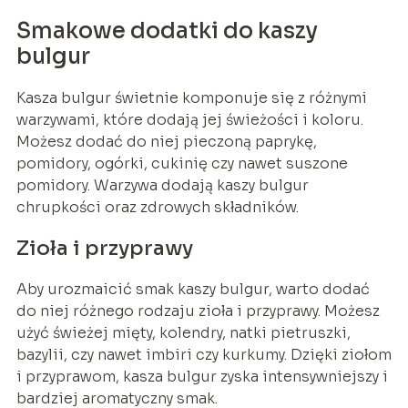
Smakowe dodatki do kaszy
bulgur
Kasza bulgur świetnie komponuje się z różnymi
warzywami, które dodają jej świeżości i koloru.
Możesz dodać do niej pieczoną paprykę,
pomidory, ogórki, cukinię czy nawet suszone
pomidory. Warzywa dodają kaszy bulgur
chrupkości oraz zdrowych składników.
Zioła i przyprawy
Aby urozmaicić smak kaszy bulgur, warto dodać
do niej różnego rodzaju zioła i przyprawy. Możesz
użyć świeżej mięty, kolendry, natki pietruszki,
bazylii, czy nawet imbiri czy kurkumy. Dzięki ziołom
i przyprawom, kasza bulgur zyska intensywniejszy i
bardziej aromatyczny smak.