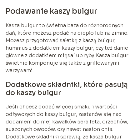
Podawanie kaszy bulgur
Kasza bulgur to świetna baza do różnorodnych
dań, które możesz podać na ciepło lub na zimno.
Możesz przygotować sałatkę z kaszą bulgur,
hummus z dodatkiem kaszy bulgur, czy też danie
główne z dodatkiem mięsa lub ryby. Kasza bulgur
świetnie komponuje się także z grillowanymi
warzywami.
Dodatkowe składniki, które pasują
do kaszy bulgur
Jeśli chcesz dodać więcej smaku i wartości
odżywczych do kaszy bulgur, zastanów się nad
dodaniem do niej kawałków sera feta, orzechów,
suszonych owoców, czy nawet nasion chia.
Dodatkowe składniki sprawią, że kasza bulgur