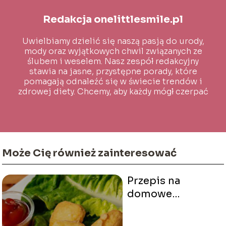
Redakcja onelittlesmile.pl
Uwielbiamy dzielić się naszą pasją do urody,
mody oraz wyjątkowych chwil związanych ze
ślubem i weselem. Nasz zespół redakcyjny
stawia na jasne, przystępne porady, które
pomagają odnaleźć się w świecie trendów i
zdrowej diety. Chcemy, aby każdy mógł czerpać
inspirację i wiedzę na co dzień!
Może Cię również zainteresować
Przepis na
domowe
nuggetsy jak z
McDonalda