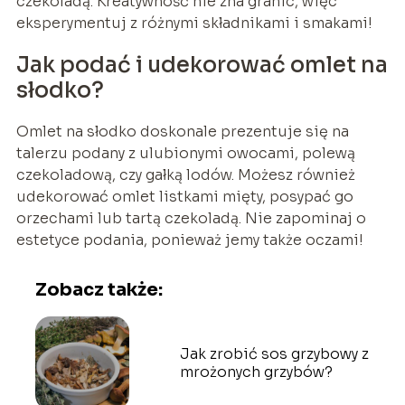
czekoladą. Kreatywność nie zna granic, więc
eksperymentuj z różnymi składnikami i smakami!
Jak podać i udekorować omlet na
słodko?
Omlet na słodko doskonale prezentuje się na
talerzu podany z ulubionymi owocami, polewą
czekoladową, czy gałką lodów. Możesz również
udekorować omlet listkami mięty, posypać go
orzechami lub tartą czekoladą. Nie zapominaj o
estetyce podania, ponieważ jemy także oczami!
Zobacz także:
Jak zrobić sos grzybowy z
mrożonych grzybów?