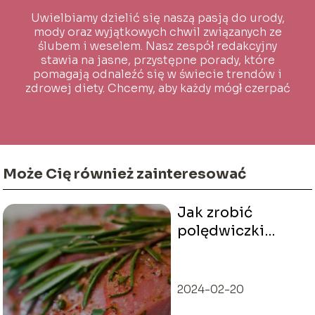
Uwielbiamy dzielić się naszą pasją do urody,
mody oraz wyjątkowych chwil związanych ze
ślubem i weselem. Nasz zespół redakcyjny
stawia na jasne, przystępne porady, które
pomagają odnaleźć się w świecie trendów i
zdrowej diety. Chcemy, aby każdy mógł czerpać
inspirację i wiedzę na co dzień!
Może Cię również zainteresować
Jak zrobić
polędwiczki
wieprzowe żeby
były miękkie?
2024-02-20