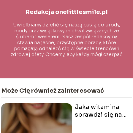
Redakcja onelittlesmile.pl
Uwielbiamy dzielić się naszą pasją do urody,
mody oraz wyjątkowych chwil związanych ze
ślubem i weselem. Nasz zespół redakcyjny
stawia na jasne, przystępne porady, które
pomagają odnaleźć się w świecie trendów i
zdrowej diety. Chcemy, aby każdy mógł czerpać
inspirację i wiedzę na co dzień!
Może Cię również zainteresować
Jaka witamina
sprawdzi się na
włosy?