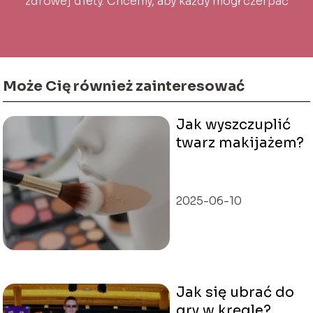
zdrowej diety. Chcemy, aby każdy mógł czerpać
inspirację i wiedzę na co dzień!
Może Cię również zainteresować
Jak wyszczuplić
twarz makijażem?
2025-06-10
Jak się ubrać do
gry w kręgle?