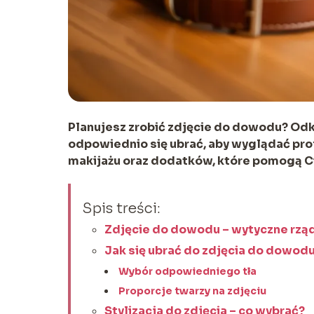
Planujesz zrobić zdjęcie do dowodu? Odk
odpowiednio się ubrać, aby wyglądać profe
makijażu oraz dodatków, które pomogą Ci
Spis treści:
Zdjęcie do dowodu – wytyczne rz
Jak się ubrać do zdjęcia do dowod
Wybór odpowiedniego tła
Proporcje twarzy na zdjęciu
Stylizacja do zdjęcia – co wybrać?