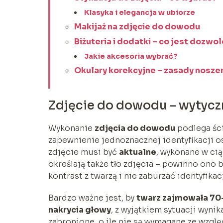
Klasyka i elegancja w ubiorze
Makijaż na zdjęcie do dowodu
Biżuteria i dodatki – co jest dozwo
Jakie akcesoria wybrać?
Okulary korekcyjne – zasady nosze
Zdjęcie do dowodu – wytyc
Wykonanie
zdjęcia do dowodu
podlega śc
zapewnienie jednoznacznej identyfikacji o
zdjęcie musi być
aktualne
, wykonane w ci
określają także tło zdjęcia – powinno ono 
kontrast z twarzą i nie zaburzać identyfikac
Bardzo ważne jest, by
twarz zajmowała 70
nakrycia głowy
, z wyjątkiem sytuacji wynik
zabronione, o ile nie są wymagane ze wzg