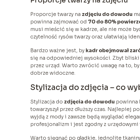
Proporcje twarzy na zdjęciu
Proporcje twarzy na
zdjęciu do dowodu
ma
powinna zajmować od
70 do 80% powierz
musi mieścić się w kadrze, ale nie może być
czytelność rysów twarzy oraz ułatwiają ident
Bardzo ważne jest, by
kadr obejmował zaró
się na odpowiedniej wysokości. Zbyt blisk
przez urząd. Warto zwrócić uwagę na to, by f
dobrze widoczne.
Stylizacja do zdjęcia – co w
Stylizacja do
zdjęcia do dowodu
powinna b
towarzyszył przez dłuższy czas. Najlepiej 
wyjdą z mody i zawsze będą wyglądać eleg
profesjonalizm i jest zgodny z urzędowym
Warto sięgnąć po gładkie, jednolite tkanin