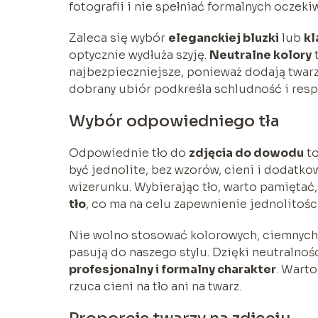
fotografii i nie spełniać formalnych oczek
Zaleca się wybór
eleganckiej bluzki
lub
kl
optycznie wydłuża szyję.
Neutralne kolory
t
najbezpieczniejsze, ponieważ dodają twarzy
dobrany ubiór podkreśla schludność i res
Wybór odpowiedniego tła
Odpowiednie tło do
zdjęcia do dowodu
to
być jednolite, bez wzorów, cieni i dodatk
wizerunku. Wybierając tło, warto pamiętać,
tło
, co ma na celu zapewnienie jednolitośc
Nie wolno stosować kolorowych, ciemnych a
pasują do naszego stylu. Dzięki neutralnośc
profesjonalny i formalny charakter
. Wart
rzuca cieni na tło ani na twarz.