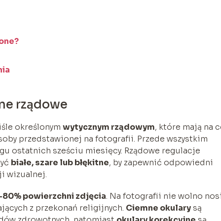
lone?
nia
zne rządowe
iśle określonym
wytycznym rządowym
, które mają na 
soby przedstawionej na fotografii. Przede wszystkim
ągu ostatnich sześciu miesięcy. Rządowe regulacje
być
białe, szare lub błękitne
, by zapewnić odpowiedni
ji wizualnej.
-80% powierzchni zdjęcia
. Na fotografii nie wolno nos
ających z przekonań religijnych.
Ciemne okulary
są
lędów zdrowotnych, natomiast
okulary korekcyjne
są