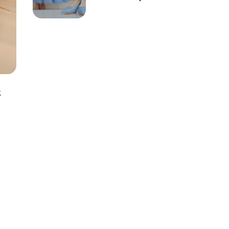
sukienki?
k