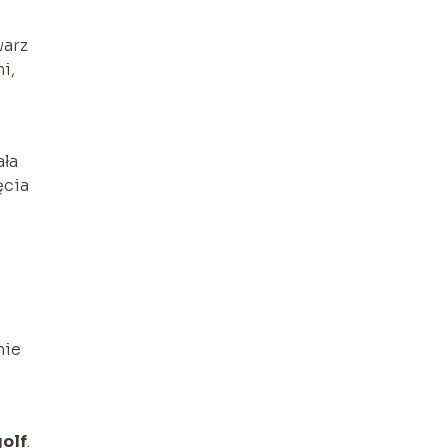
warz
i,
ała
ęcia
nie
golf
.