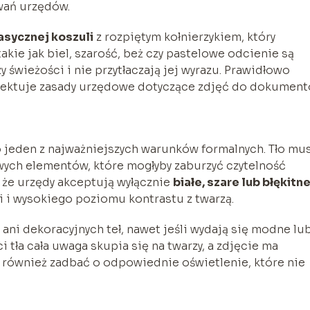
iwań urzędów.
asycznej koszuli
z rozpiętym kołnierzykiem, który
akie jak biel, szarość, beż czy pastelowe odcienie są
 świeżości i nie przytłaczają jej wyrazu. Prawidłowo
pektuje zasady urzędowe dotyczące zdjęć do dokument
 jeden z najważniejszych warunków formalnych. Tło mu
owych elementów, które mogłyby zaburzyć czytelność
 że urzędy akceptują wyłącznie
białe, szare lub błękitn
i i wysokiego poziomu kontrastu z twarzą.
ni dekoracyjnych teł, nawet jeśli wydają się modne lu
i tła cała uwaga skupia się na twarzy, a zdjęcie ma
o również zadbać o odpowiednie oświetlenie, które nie