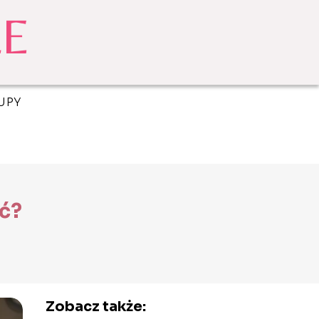
UPY
ać?
Zobacz także: