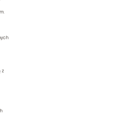
m.
nych
 z
a
ch