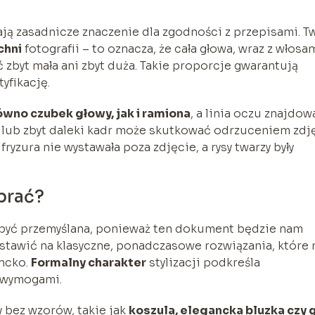
ją zasadnicze znaczenie dla zgodności z przepisami. T
chni
fotografii – to oznacza, że cała głowa, wraz z włosam
 zbyt mała ani zbyt duża. Takie proporcje gwarantują
yfikację.
wno czubek głowy, jak i ramiona
, a linia oczu znajdow
i lub zbyt daleki kadr może skutkować odrzuceniem zdj
ryzura nie wystawała poza zdjęcie, a rysy twarzy były
ybrać?
yć przemyślana, ponieważ ten dokument będzie nam
postawić na klasyczne, ponadczasowe rozwiązania, które 
ancko.
Formalny charakter
stylizacji podkreśla
i wymogami.
y bez wzorów, takie jak
koszula, elegancka bluzka czy 